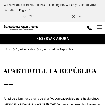
We have detected your browser is in English. Would you like to view
this site in English?
YES
NO
Ha
Me
RESERVAR AHORA
Inicio
Apartamentos
Aparthotel La República
APARTHOTEL LA REPÚBLICA
──
Amplios y luminosos lofts de diseño, con capacidad para hasta cinco
personas, cerca de la playa de Barcelona
. Los apartamentos tienen un