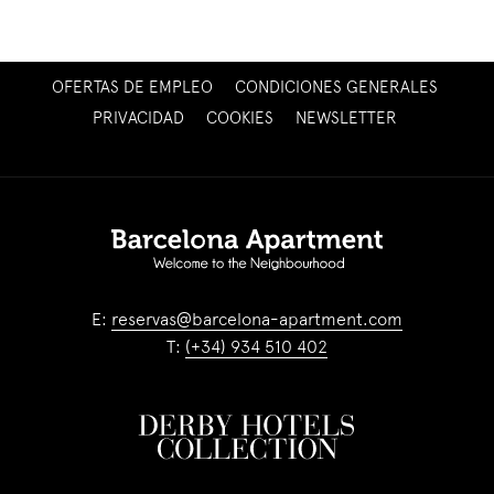
ABRE
OFERTAS DE EMPLEO
CONDICIONES GENERALES
EN
ABRE
PRIVACIDAD
COOKIES
NEWSLETTER
UNA
EN
NUEVA
UNA
PESTAÑA
NUEVA
PESTAÑA
E:
reservas@barcelona-apartment.com
T:
(+34) 934 510 402