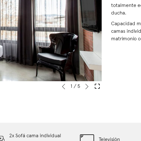
totalmente e
ducha.
Capacidad má
camas indivi
matrimonio o
Siguiente
Botones
Al
1
/
5
Anterior
de
hacer
control
clic
de
en
la
los
presentación
siguientes
de
enlaces,
2x Sofá cama individual
diapositivas
se
Televisión