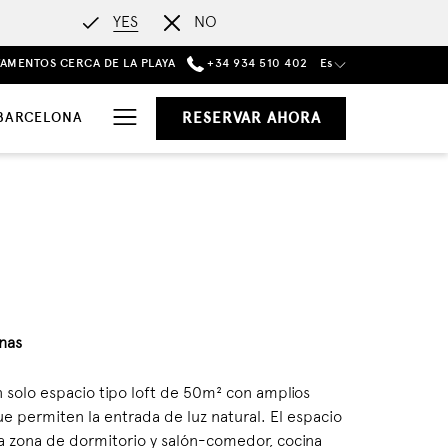
YES
NO
TAMENTOS CERCA DE LA PLAYA
+34 934 510 402
Es
Hamburger
BARCELONA
RESERVAR AHORA
Menu
nas
 solo espacio tipo loft de 50m² con amplios
e permiten la entrada de luz natural. El espacio
a zona de dormitorio y salón-comedor, cocina