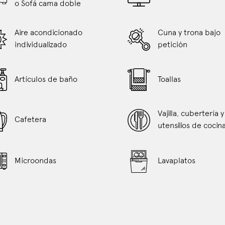
o Sofá cama doble
actualizará
el
contenido
Aire acondicionado
Cuna y trona bajo
anterior
individualizado
petición
Artículos de baño
Toallas
Vajilla, cubertería y
Cafetera
utensilios de cocin
Microondas
Lavaplatos