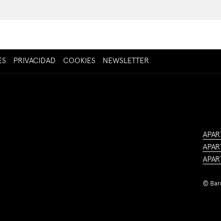
ABRE
ES
PRIVACIDAD
COOKIES
NEWSLETTER
EN
UNA
NUEVA
PESTAÑA
APAR
APAR
APAR
©
Bar