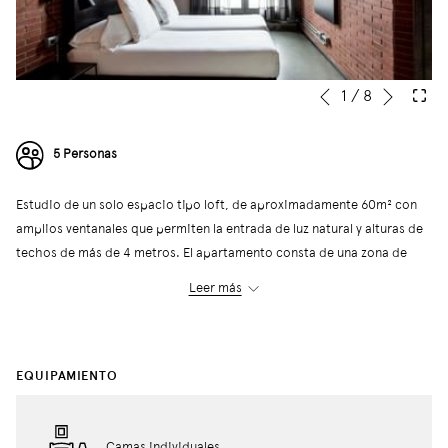
Siguie
Botones
Al
1
/
8
Anterior
de
hacer
control
clic
5 Personas
de
en
la
los
Estudio de un solo espacio tipo loft, de aproximadamente 60m² con
presentación
siguientes
amplios ventanales que permiten la entrada de luz natural y alturas de
de
enlaces,
techos de más de 4 metros. El apartamento consta de una zona de
diapositivas
se
dormitorio equipada con armario, y otra de salón-comedor con
actualizará
Leer más
cocina totalmente equipada y baño con ducha.
el
Tiene una capacidad máxima para cinco personas, distribuidas en 4
contenido
camas en el dormitorio y un sofá-cama individual.
anterior
EQUIPAMIENTO
← Volver
Camas individuales