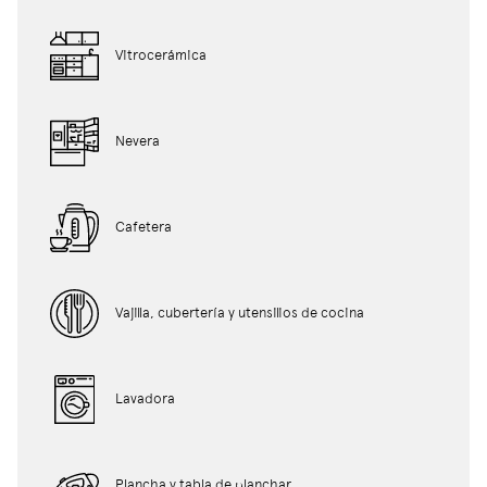
Vitrocerámica
Nevera
Cafetera
Vajilla, cubertería y utensilios de cocina
Lavadora
Plancha y tabla de planchar