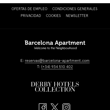
ABRE
OFERTAS DE EMPLEO
CONDICIONES GENERALES
EN
ABRE
PRIVACIDAD
COOKIES
NEWSLETTER
UNA
EN
NUEVA
UNA
PESTAÑA
NUEVA
PESTAÑA
E:
reservas@barcelona-apartment.com
T:
(+34) 934 510 402