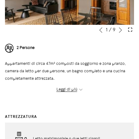
Segue
Pulsanti
Cliccando
1
/
9
Precedente
di
sui
controllo
lnk
2 Persone
della
seguenti
presentazione
si
Appartamenti di circa 47m² composti da soggiorno e zona pranzo,
aggiornerà
camera da letto per due persone, un bagno completo e una cucina
il
completamente attrezzata.
contenuto
Gli appartamenti Superior possono ospitare fino a 2 persone e
al
Leggi di più
offrono l'accesso alla piscina al piano terra di Suites Avenue
di
(Passeig de Gràcia, 83) a soli 5 minuti dagli appartamenti.
sopra
ATTREZZATURA
← Torna a Tutte le stanze
Letto matrimoniale o due letti singoli