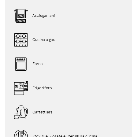
Asciugamani
Cucina a gas
Forno
Frigorifero
Caffettiera
Stoviglie, posate e utensili da cucina