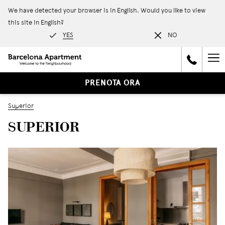
We have detected your browser is in English. Would you like to view
this site in English?
YES
NO
Ha
Me
PRENOTA ORA
Superior
SUPERIOR