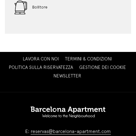
Bollitore
SI
LAVORA CON NOI
TERMINI & CONDIZIONI
APRE
POLITICA SULLA RISERVATEZZA
GESTIONE DEI COOKIE
IN
SI
NEWSLETTER
UNA
APRE
NUOVA
IN
SCHEDA
UNA
NUOVA
SCHEDA
E:
reservas@barcelona-apartment.com