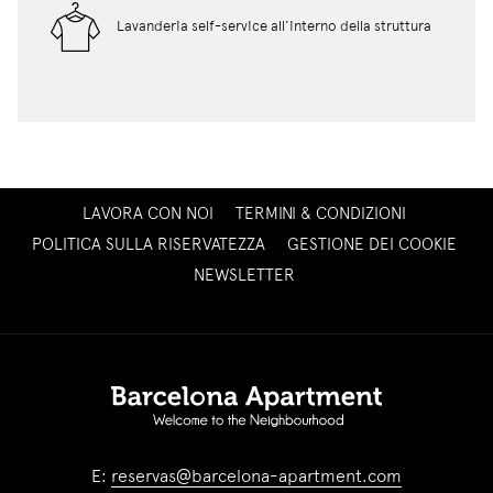
Lavanderia self-service all'interno della struttura
SI
LAVORA CON NOI
TERMINI & CONDIZIONI
APRE
POLITICA SULLA RISERVATEZZA
GESTIONE DEI COOKIE
IN
SI
NEWSLETTER
UNA
APRE
NUOVA
IN
SCHEDA
UNA
NUOVA
SCHEDA
E:
reservas@barcelona-apartment.com