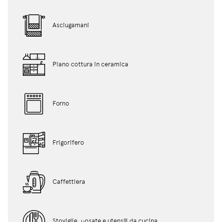
Asciugamani
Piano cottura in ceramica
Forno
Frigorifero
Caffettiera
Stoviglie, posate e utensili da cucina