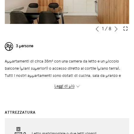
Segue
Pulsanti
Cliccando
1
/
8
Precedente
di
sui
controllo
lnk
3 persone
della
seguenti
presentazione
si
Appartamenti di circa 35m² con una camera da letto e un piccolo
aggiornerà
balcone (piani superiori) o accesso diretto al cortile (piano terra).
il
Tutti i nostri appartamenti sono dotati di cucina, sala da pranzo e
contenuto
bagno. Questi appartamenti hanno una capacità massima di 3
al
Leggi di più
persone, utilizzando un divano letto. L'edificio dispone di una
di
lavanderia comunitaria self-service con lavatrici e asciugatrici.
sopra
ATTREZZATURA
← Torna a Tutte le stanze
Letto matrimoniale o due letti singoli