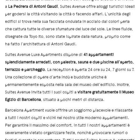
a
La Pedrera di Antoni Gaudí
, Suites Avenue offre alloggi turistici ideali
per godersi la città visitando la città o facendo affari. L'unicità degli
edifici si trova nella sua facciata ondulata in acciaio dai colori perla
che cattura tutte le diverse sfumature del luce del sole. Le linee fluide,
disegnate da Toyo Ito, sono state ispirate dalla natura, proprio come
ha fatto l'architettura di Antoni Gaudí.
Suites Avenue Luxe Apartments dispone di
41 appartamenti
splendidamente arredati, con palestra, sauna e due piscine all'aperto,
terrazzo e parcheggio
. La reception è aperta 24 ore su 24, 7 giorni su 7.
Una collezione di opere d'arte indù e buddiste uniche è
permanentemente esposta nella sala del museo dell'edificio. Inoltre,
Suites Avenue invita tutti i suoi ospiti a
visitare gratuitamente il Museo
Egizio di Barcellona
, ​​situato a pochi metri di distanza.
Barcelona Apartment vuole offrire un soggiorno piacevole e rilassante
a tutti i nostri ospiti e vicini nel nostro stile moderno appartamenti.
Per garantire il massimo del comfort, in tutti i nostri appartamenti è
severamente vietato organizzare feste, nonché provocare rumori o