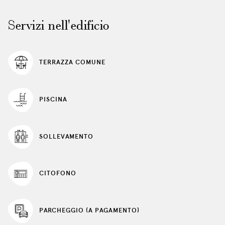
controllo
lnk
della
seguenti
Servizi nell'edificio
presentazion
si
aggiornerà
il
TERRAZZA COMUNE
contenuto
al
di
PISCINA
sopra
SOLLEVAMENTO
CITOFONO
PARCHEGGIO (A PAGAMENTO)