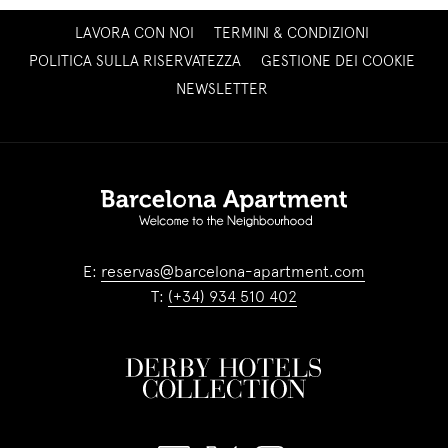
SI
LAVORA CON NOI
TERMINI & CONDIZIONI
APRE
POLITICA SULLA RISERVATEZZA
GESTIONE DEI COOKIE
IN
SI
NEWSLETTER
UNA
APRE
NUOVA
IN
SCHEDA
UNA
NUOVA
SCHEDA
E:
reservas@barcelona-apartment.com
T:
(+34) 934 510 402