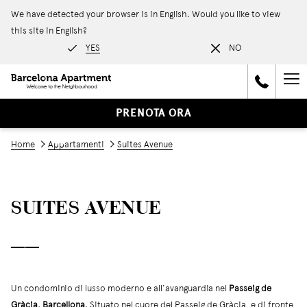
We have detected your browser is in English. Would you like to view
this site in English?
YES
NO
Ha
Me
PRENOTA ORA
Home
Appartamenti
Suites Avenue
SUITES AVENUE
──
Un condominio di lusso moderno e all'avanguardia nel
Passeig de
Gràcia, Barcellona
. Situato nel cuore del Passeig de Gràcia, e di fronte