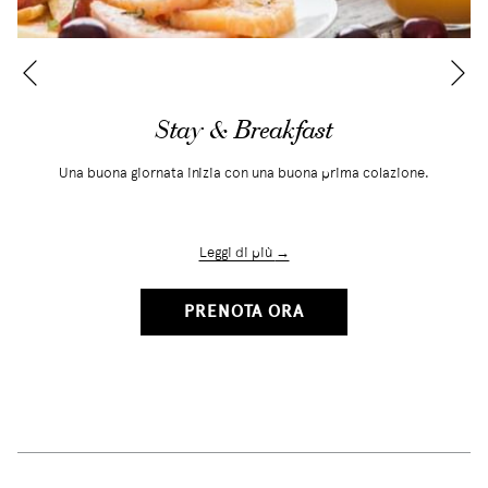
Se
Precedente
Stay & Breakfast
Una buona giornata inizia con una buona prima colazione.
Leggi di più
SI
PRENOTA ORA
APRE
IN
UNA
NUOVA
SCHEDA