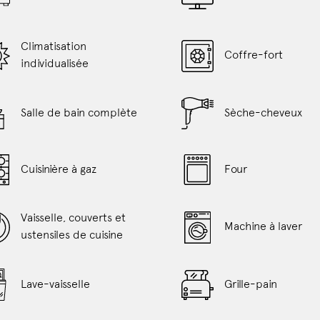
sur
les
liens
Climatisation
Coffre-fort
suivants
individualisée
Salle de bain complète
Sèche-cheveux
Cuisinière à gaz
Four
Vaisselle, couverts et
Machine à laver
ustensiles de cuisine
Lave-vaisselle
Grille-pain