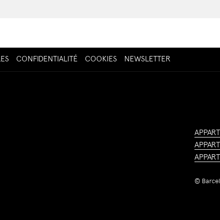
OUVRIR
ES
CONFIDENTIALITÉ
COOKIES
NEWSLETTER
DANS
UN
NOUVEL
ONGLET
APPART
APPART
APPART
©
Barce