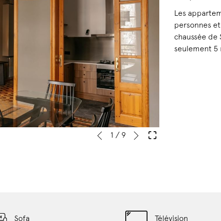
Les apparteme
personnes et 
chaussée de S
seulement 5 
Suivant
Boutons
Le
1
/
9
Précédent
de
contenu
commande
ci-
diaporama
dessus
sera
actualisé
en
cliquant
Sofa
Télévision