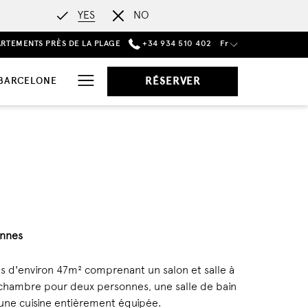
YES
NO
RTEMENTS PRÈS DE LA PLAGE
+34 934 510 402
Fr
Hamburger
 BARCELONE
RÉSERVER
Menu
nnes
 d'environ 47m² comprenant un salon et salle à
chambre pour deux personnes, une salle de bain
une cuisine entièrement équipée.