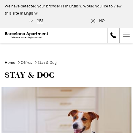
We have detected your browser is in English. Would you like to view
this site in English?
YES
NO
Ha
Me
Home
Offres
Stay & Dog
STAY & DOG