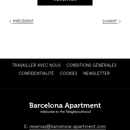
PRÉCÉDENT
SUIVANT
OUVRIR
TRAVAILLER AVEC NOUS
CONDITIONS GÉNÉRALES
DANS
OUVRIR
CONFIDENTIALITÉ
COOKIES
NEWSLETTER
UN
DANS
NOUVEL
UN
ONGLET
NOUVEL
ONGLET
E:
reservas@barcelona-apartment.com