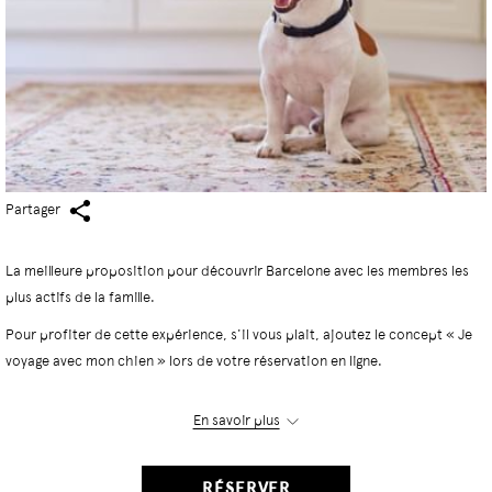
Partager
La meilleure proposition pour découvrir Barcelone avec les membres les
plus actifs de la famille.
Pour profiter de cette expérience, s'il vous plait, ajoutez le concept « Je
voyage avec mon chien » lors de votre réservation en ligne.
REMARQUE : Barcelona Apartment accepte les chiens de taille moyenne
En savoir plus
pesant jusqu'à 15 kg. Un seul chien par appartement est autorisé.
RÉSERVER