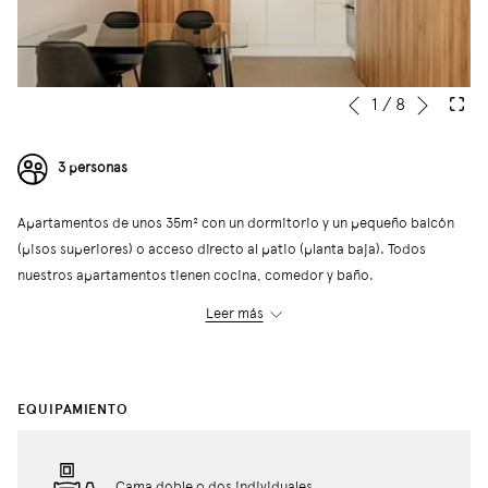
Siguie
Botones
Al
1
/
8
Anterior
de
hacer
control
clic
3 personas
de
en
la
los
Apartamentos de unos 35m² con un dormitorio y un pequeño balcón
presentación
siguientes
(pisos superiores) o acceso directo al patio (planta baja). Todos
de
enlaces,
nuestros apartamentos tienen cocina, comedor y baño.
diapositivas
se
Estos apartamentos tienen una capacidad máxima de 3 personas,
actualizará
Leer más
utilizando un sofá-cama. El edificio dispone de una lavandería
el
comunitaria selfservice con lavadoras y secadoras.
contenido
anterior
EQUIPAMIENTO
← Volver
Cama doble o dos individuales