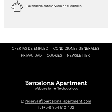
Lavandería autoservicio en el edificio
ABRE
OFERTAS DE EMPLEO
CONDICIONES GENERALES
EN
ABRE
PRIVACIDAD
COOKIES
NEWSLETTER
UNA
EN
NUEVA
UNA
PESTAÑA
NUEVA
PESTAÑA
E:
reservas@barcelona-apartment.com
T:
(+34) 934 510 402