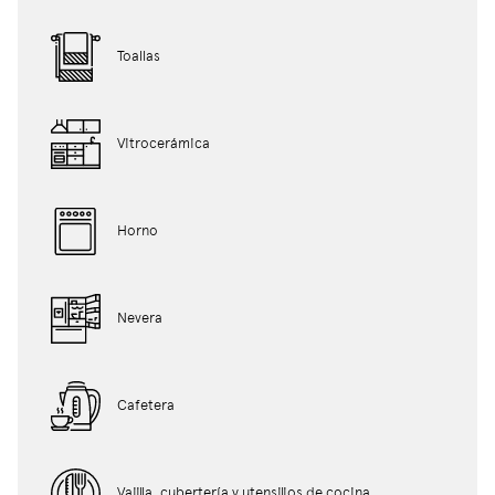
Toallas
Vitrocerámica
Horno
Nevera
Cafetera
Vajilla, cubertería y utensilios de cocina