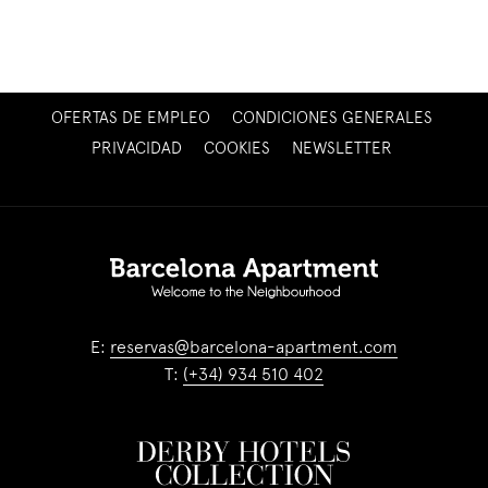
ABRE
OFERTAS DE EMPLEO
CONDICIONES GENERALES
EN
ABRE
PRIVACIDAD
COOKIES
NEWSLETTER
UNA
EN
NUEVA
UNA
PESTAÑA
NUEVA
PESTAÑA
E:
reservas@barcelona-apartment.com
T:
(+34) 934 510 402