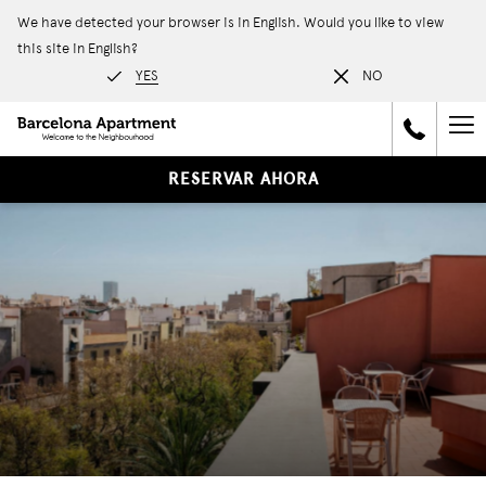
We have detected your browser is in English. Would you like to view
this site in English?
YES
NO
Ha
Me
RESERVAR AHORA