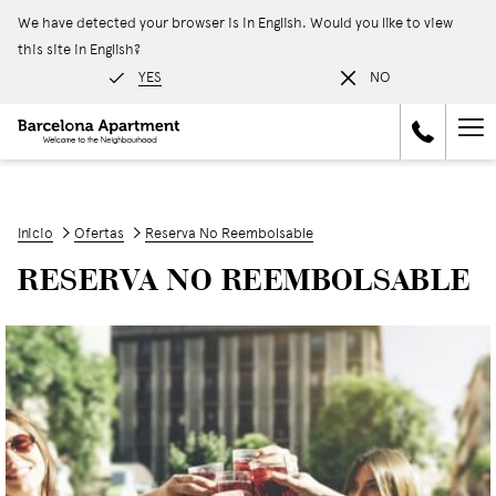
We have detected your browser is in English. Would you like to view
this site in English?
YES
NO
Ha
Me
Inicio
Ofertas
Reserva No Reembolsable
RESERVA NO REEMBOLSABLE