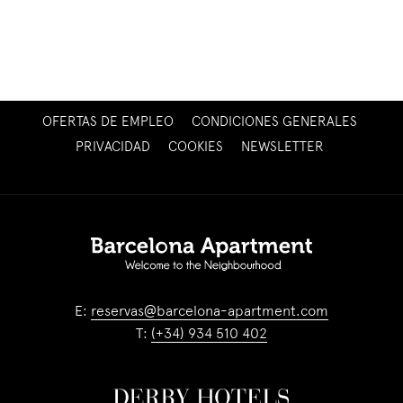
ABRE
OFERTAS DE EMPLEO
CONDICIONES GENERALES
EN
ABRE
PRIVACIDAD
COOKIES
NEWSLETTER
UNA
EN
NUEVA
UNA
PESTAÑA
NUEVA
PESTAÑA
E:
reservas@barcelona-apartment.com
T:
(+34) 934 510 402