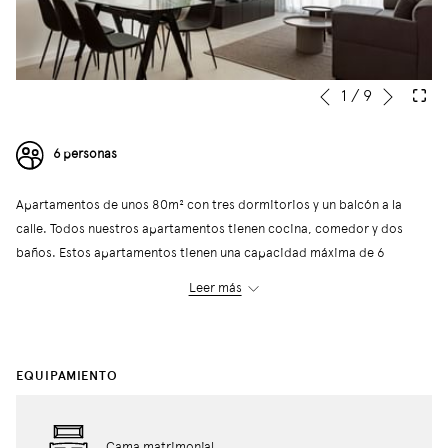
Siguie
Botones
Al
1
/
9
Anterior
de
hacer
control
clic
6 personas
de
en
la
los
Apartamentos de unos 80m² con tres dormitorios y un balcón a la
presentación
siguientes
calle. Todos nuestros apartamentos tienen cocina, comedor y dos
de
enlaces,
baños. Estos apartamentos tienen una capacidad máxima de 6
diapositivas
se
personas, con un dormitorio doble principal con baño y dos camas
actualizará
Leer más
individuales en cada uno de los dos dormitorios adicionales. El
el
edificio dispone de una lavandería comunitaria selfservice con
contenido
lavadoras y secadoras.
anterior
EQUIPAMIENTO
← Volver
Cama matrimonial