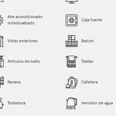
actualizará
el
contenido
Aire acondicionado
Caja fuerte
anterior
individualizado
Vistas exteriores
Balcón
Artículos de baño
Toallas
Nevera
Cafetera
Tostadora
Hervidor de agua