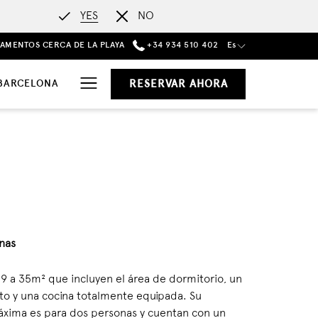
YES
NO
TAMENTOS CERCA DE LA PLAYA
+34 934 510 402
Es
Hamburger
BARCELONA
RESERVAR AHORA
Menu
nas
9 a 35m² que incluyen el área de dormitorio, un
o y una cocina totalmente equipada. Su
xima es para dos personas y cuentan con un