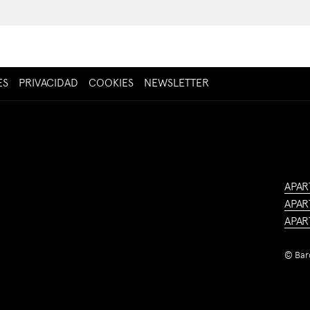
ABRE
ES
PRIVACIDAD
COOKIES
NEWSLETTER
EN
UNA
NUEVA
PESTAÑA
APAR
APAR
APAR
©
Bar