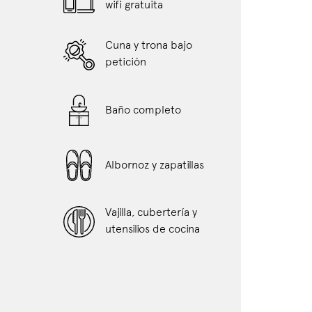
wifi gratuita
Cuna y trona bajo
petición
Baño completo
Albornoz y zapatillas
Vajilla, cubertería y
utensilios de cocina