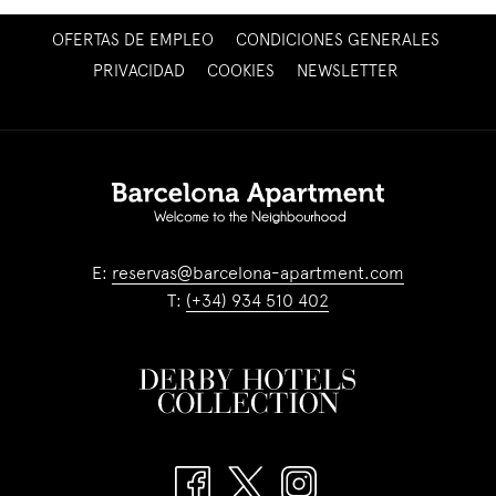
ABRE
OFERTAS DE EMPLEO
CONDICIONES GENERALES
EN
ABRE
PRIVACIDAD
COOKIES
NEWSLETTER
UNA
EN
NUEVA
UNA
PESTAÑA
NUEVA
PESTAÑA
E:
reservas@barcelona-apartment.com
T:
(+34) 934 510 402