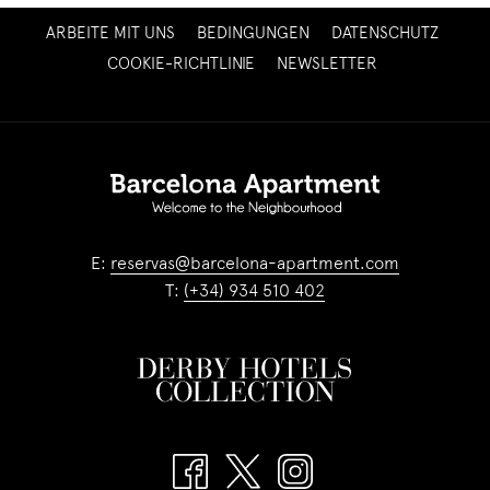
ÖFFNET
ARBEITE MIT UNS
BEDINGUNGEN
DATENSCHUTZ
SICH
ÖFFNET
COOKIE-RICHTLINIE
NEWSLETTER
IM
SICH
NEUEN
IM
FENSTER
NEUEN
FENSTER
E:
reservas@barcelona-apartment.com
T:
(+34) 934 510 402