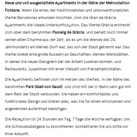
Neue und voll ausgestattete Apartments in der Nähe der Metrostation
Fontana
. Wenn Sie eines der traditionellsten und unkonventionellsten
Viertel Barcelonas erkunden möchten, sind die Gran de Gràcia
Apartments die ideale Unterkunftsoption. Das Viertel Gràcia erstreckt
sich über dem berühmten
Passeig de Gràcia
, und behält noch immer
seinen alten Charme aus der Zeit, als es um die Wende des 20.
Jahrhunderts ein kleines Dorf war, das von der Stadt getrennt war. Das
Viertel bietet eine große Auswahl an Geschäften, kleinen Werkstätten,
in denen Sie neuen Designern bei der Arbeit zusehen können, und
Restaurants, zusammen mit einer Vielzahl von Freizeitaktivitäten.
Die Apartments befinden sich im Herzen des Viertels, in der Nähe des
berühmten
Park Güell von Gaudí
, und sind mit der U-Bahn sehr gut mit
dem Rest der Stadt verbunden. Sie haben ein komfortables und
funktionales Design und bieten alles, was Sie für einen erholsamen und
angenehmen Aufenthalt benötigen.
Die Rezeption ist 24 Stunden am Tag, 7 Tage die Woche verfügbar. Um
die Schlüsselübergabe zu koordinieren, kontaktieren Sie uns bitte vor
Ihrer Ankunft.