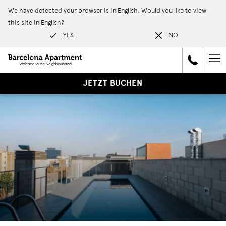
We have detected your browser is in English. Would you like to view
this site in English?
YES
NO
Ha
Me
JETZT BUCHEN