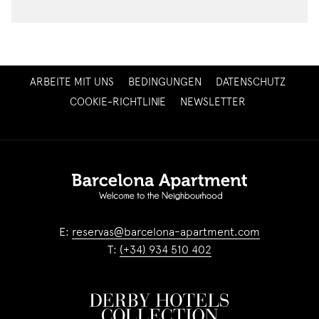
ÖFFNET
ARBEITE MIT UNS
BEDINGUNGEN
DATENSCHUTZ
SICH
ÖFFNET
COOKIE-RICHTLINIE
NEWSLETTER
IM
SICH
NEUEN
IM
FENSTER
NEUEN
FENSTER
E:
reservas@barcelona-apartment.com
T:
(+34) 934 510 402