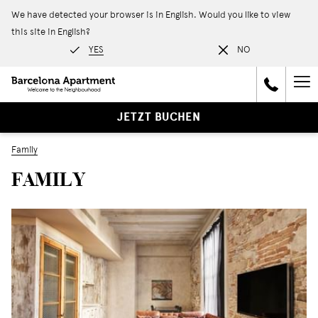
We have detected your browser is in English. Would you like to view
this site in English?
YES
NO
Ha
Me
JETZT BUCHEN
Family
FAMILY