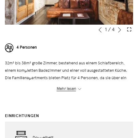
Nächs
Diashow-
Durch
1
/
4
Vorherige
Steuertasten
Klicken
auf
4 Personen
die
folgenden
32m² bis 38m² große Zimmer, bestehend aus einem Schlafbereich,
Links
einem kompletten Badezimmer und einer voll ausgestatteten Küche.
wird
Die Familienapartments bieten Platz für 4 Personen, da sie über ein
der
Doppelbett und zwei Einzelschlafsofas verfügen. Die Apartments
obige
Mehr lesen
verfügen über einen kleinen Balkon mit Straßenblick.
Inhalt
aktualisiert
← Zurück zu allen Apartments
EINRICHTUNGEN
Doppelbett