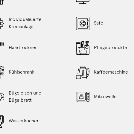
obige
Inhalt
aktualisiert
Individualisierte
Safe
Klimaanlage
Haartrockner
Pflegeprodukte
Kühlschrank
Kaffeemaschine
Bügeleisen und
Mikrowelle
Bügelbrett
Wasserkocher