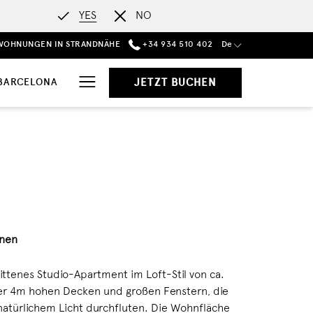
YES
NO
WOHNUNGEN IN STRANDNÄHE
+34 934 510 402
De
Hamburger
 BARCELONA
JETZT BUCHEN
Menu
nen
ttenes Studio-Apartment im Loft-Stil von ca.
r 4m hohen Decken und großen Fenstern, die
 natürlichem Licht durchfluten. Die Wohnfläche