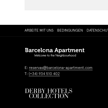
ÖFFNET
ARBEITE MIT UNS
BEDINGUNGEN
DATENSCHU
SICH
IM
NEUEN
FENSTER
E:
reservas@barcelona-apartment.com
T:
(+34) 934 510 402