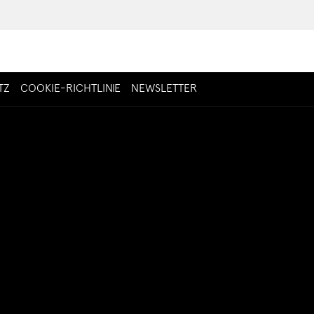
ÖFFNET
TZ
COOKIE-RICHTLINIE
NEWSLETTER
SICH
IM
NEUEN
FENSTER