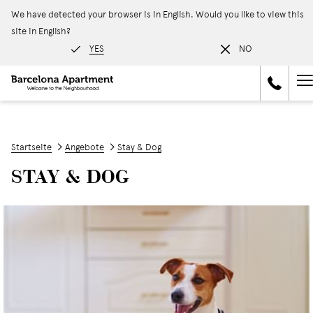
We have detected your browser is in English. Would you like to view this
site in English?
YES
NO
H
M
Startseite
Angebote
Stay & Dog
STAY & DOG