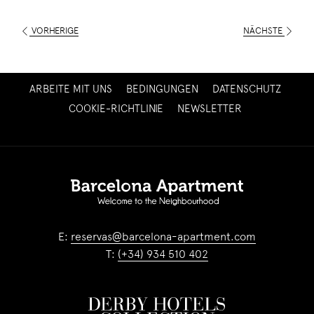
VORHERIGE
NÄCHSTE
ÖFFNET
ARBEITE MIT UNS
BEDINGUNGEN
DATENSCHUTZ
SICH
ÖFFNET
COOKIE-RICHTLINIE
NEWSLETTER
IM
SICH
NEUEN
IM
FENSTER
NEUEN
FENSTER
E:
reservas@barcelona-apartment.com
T:
(+34) 934 510 402