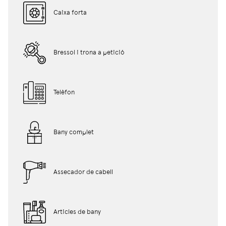
Caixa forta
Bressol i trona a petició
Telèfon
Bany complet
Assecador de cabell
Articles de bany