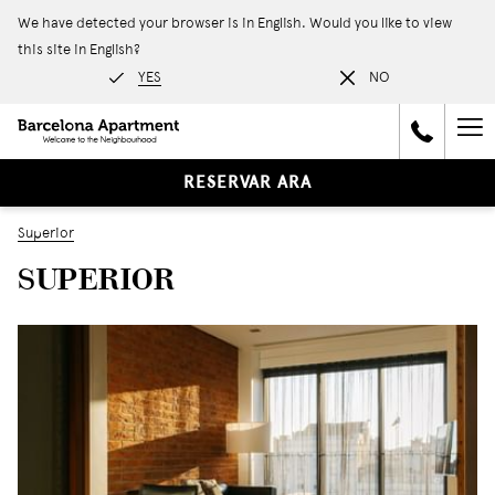
We have detected your browser is in English. Would you like to view
this site in English?
YES
NO
Ha
Me
RESERVAR ARA
Superior
SUPERIOR