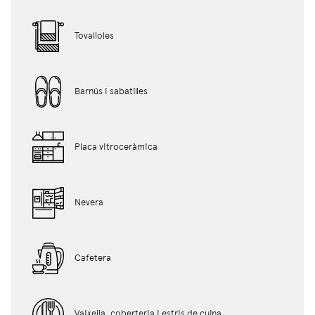
Tovalloles
Barnús i sabatilles
Placa vitroceràmica
Nevera
Cafetera
Vaixella, coberteria i estris de cuina