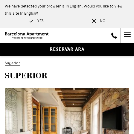
We have detected your browser is in English. Would you like to view
this site in English?
YES
NO
Ha
Me
RESERVAR ARA
Superior
SUPERIOR