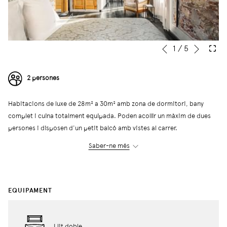
Següe
Slideshow
Clicking
1
/
5
Anterior
control
on
buttons
the
2 persones
following
links
Habitacions de luxe de 28m² a 30m² amb zona de dormitori, bany
will
complet i cuina totalment equipada. Poden acollir un màxim de dues
update
persones i disposen d'un petit balcó amb vistes al carrer.
the
content
Saber-ne més
above
← Tornar al llistat d'apartaments
EQUIPAMENT
Llit doble