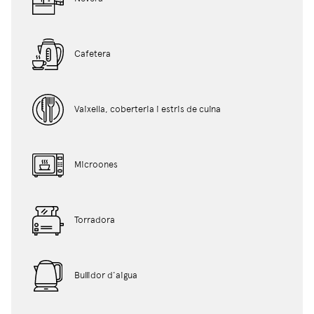
Cafetera
Vaixella, coberteria i estris de cuina
Microones
Torradora
Bullidor d'aigua