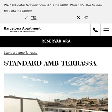
We have detected your browser is in English. Would you like to view
this site in English?
YES
NO
Ha
Me
RESERVAR ARA
Standard amb Terrassa
STANDARD AMB TERRASSA