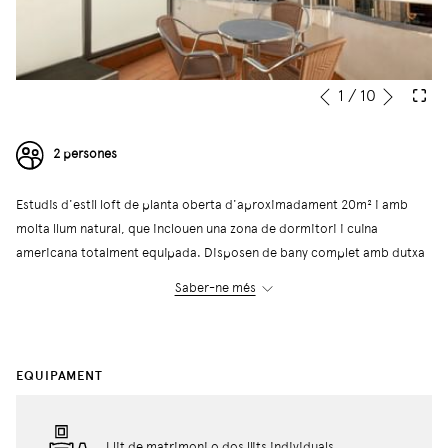
Següe
Slideshow
Clicking
1
/
10
Anterior
control
on
buttons
the
2 persones
following
links
Estudis d'estil loft de planta oberta d'aproximadament 20m² i amb
will
molta llum natural, que inclouen una zona de dormitori i cuina
update
americana totalment equipada. Disposen de bany complet amb dutxa
the
o banyera i terrassa privada.
content
Saber-ne més
Poden allotjar un màxim de dues persones, amb dos llits individuals o
above
un llit de matrimoni.
EQUIPAMENT
← Tornar al llistat d'habitacions
Llit de matrimoni o dos llits individuals