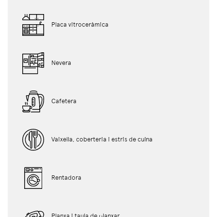
Placa vitroceràmica
Nevera
Cafetera
Vaixella, coberteria i estris de cuina
Rentadora
Planxa i taula de planxar