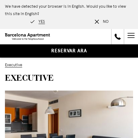
We have detected your browser is in English. Would you like to view
this site in English?
YES
NO
Ha
Me
RESERVAR ARA
Executive
EXECUTIVE