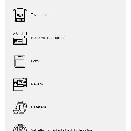
Tovalloles
Placa vitroceràmica
Forn
Nevera
Cafetera
Vaixella, coberteria i estris de cuina