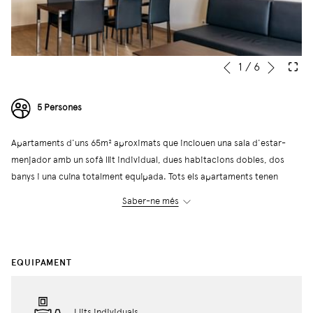
Següe
Slideshow
Clicking
1
/
6
Anterior
control
on
buttons
the
5 Persones
following
links
Apartaments d'uns 65m² aproximats que inclouen una sala d'estar-
will
menjador amb un sofà llit individual, dues habitacions dobles, dos
update
banys i una cuina totalment equipada. Tots els apartaments tenen
the
vistes al carrer Villarroel.
content
Saber-ne més
Els apartaments executius tenen capacitat per a cinc persones en llits
above
individuals i sofà llit.
EQUIPAMENT
← Tornar al llistat d'apartaments
Llits individuals