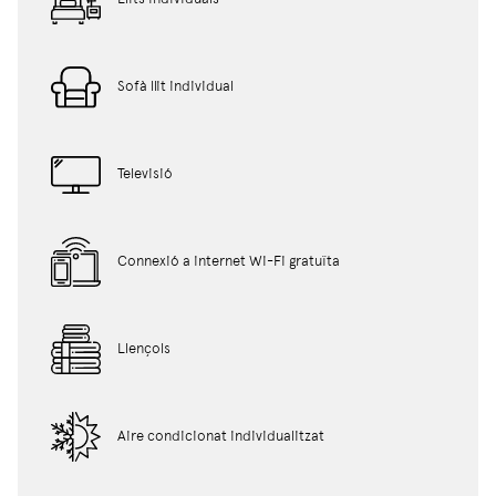
Sofà llit individual
Televisió
Connexió a internet Wi-Fi gratuïta
Llençols
Aire condicionat individualitzat