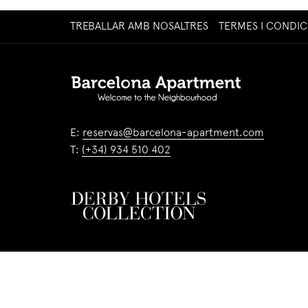
OPENS
TREBALLAR AMB NOSALTRES
TERMES I CONDIC
IN
A
NEW
TAB
E:
reservas@barcelona-apartment.com
T:
(+34) 934 510 402