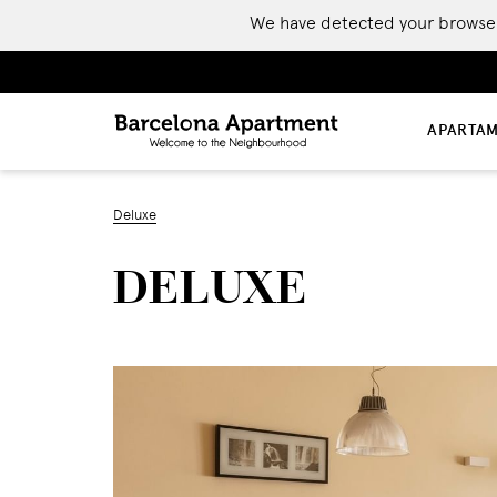
We have detected your browser is
APARTA
Deluxe
DELUXE