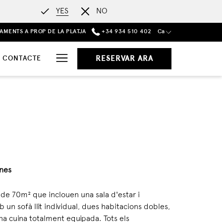
YES
NO
AMENTS A PROP DE LA PLATJA
+34 934 510 402
Ca
Hamburger
I CONTACTE
RESERVAR ARA
Menu
nes
de 70m² que inclouen una sala d'estar i
un sofà llit individual, dues habitacions dobles,
na cuina totalment equipada. Tots els