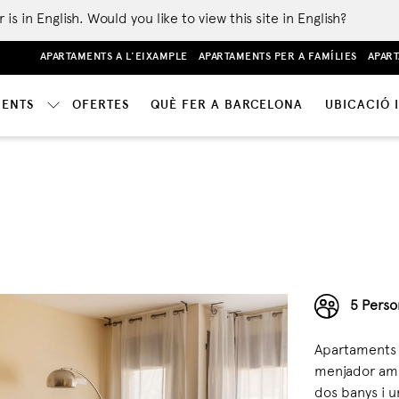
 in English. Would you like to view this site in English?
APARTAMENTS A L'EIXAMPLE
APARTAMENTS PER A FAMÍLIES
APART
MENTS
OFERTES
QUÈ FER A BARCELONA
UBICACIÓ 
5 Perso
Apartaments 
menjador amb 
dos banys i u