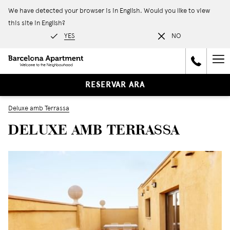
We have detected your browser is in English. Would you like to view
this site in English?
YES
NO
Ha
Me
RESERVAR ARA
Deluxe amb Terrassa
DELUXE AMB TERRASSA