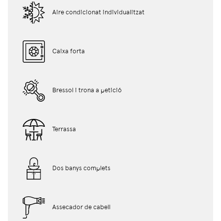
Aire condicionat individualitzat
Caixa forta
Bressol i trona a petició
Terrassa
Dos banys complets
Assecador de cabell