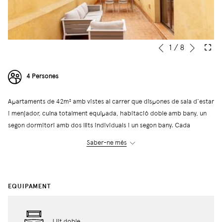
Següe
Slideshow
Clicking
1
/
8
Anterior
control
on
buttons
the
4 Persones
following
links
Apartaments de 42m² amb vistes al carrer que dispones de sala d'estar
will
i menjador, cuina totalment equipada, habitació doble amb bany, un
update
segon dormitori amb dos llits individuals i un segon bany. Cada
the
apartament té una terrassa privada de 41m².
content
Saber-ne més
Els apartaments Deluxe amb terrassa tenen capacitat per a quatre
above
persones.
EQUIPAMENT
← Tornar al llistat d'apartaments
Llit doble