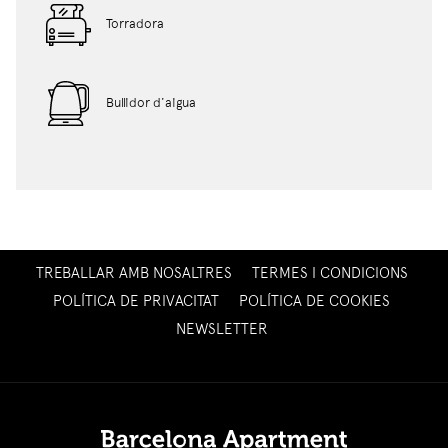
Torradora
Bullidor d'aigua
OPENS
TREBALLAR AMB NOSALTRES
TERMES I CONDICIONS
IN
POLÍTICA DE PRIVACITAT
POLÍTICA DE COOKIES
A
OPENS
NEWSLETTER
NEW
IN
TAB
A
NEW
TAB