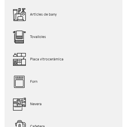
Articles de bany
Tovalloles
Placa vitroceràmica
Forn
Nevera
Cafetera