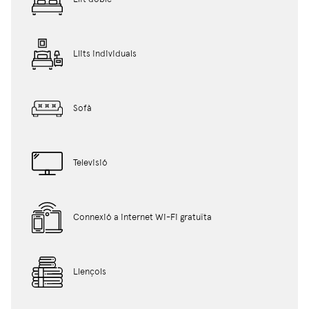
Llits individuals
Sofà
Televisió
Connexió a internet Wi-Fi gratuïta
Llençols