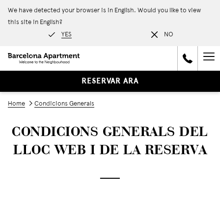
We have detected your browser is in English. Would you like to view
this site in English?
YES
NO
Ha
Me
RESERVAR ARA
Home
Condicions Generals
CONDICIONS GENERALS DEL
LLOC WEB I DE LA RESERVA
──