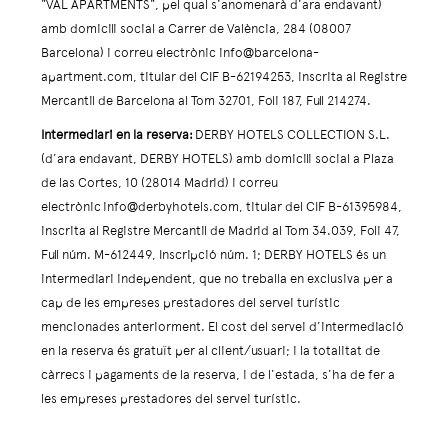
"VAL APARTMENTS", pel qual s'anomenarà d'ara endavant)
amb domicili social a Carrer de València, 284 (08007
Barcelona) i correu electrònic info@barcelona-
apartment.com, titular del CIF B-62194253, inscrita al Registre
Mercantil de Barcelona al Tom 32701, Foli 187, Full 214274.
Intermediari en la reserva:
DERBY HOTELS COLLECTION S.L.
(d'ara endavant, DERBY HOTELS) amb domicili social a Plaza
de las Cortes, 10 (28014 Madrid) i correu
electrònic info@derbyhotels.com, titular del CIF B-61395984,
inscrita al Registre Mercantil de Madrid al Tom 34.039, Foli 47,
Full núm. M-612449, Inscripció núm. 1; DERBY HOTELS és un
intermediari independent, que no treballa en exclusiva per a
cap de les empreses prestadores del servei turístic
mencionades anteriorment. El cost del servei d'intermediació
en la reserva és gratuït per al client/usuari; i la totalitat de
càrrecs i pagaments de la reserva, i de l'estada, s'ha de fer a
les empreses prestadores del servei turístic.